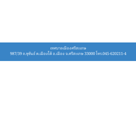
เทศบาลเมืองศรีสะเกษ
987/39 ถ.ขุขันธ์ ต.เมืองใต้ อ.เมือง จ.ศรีสะเกษ 33000 โทร.045-620211-4