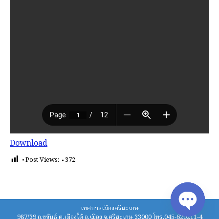
Download
Post Views:
372
เทศบาลเมืองศรีสะเกษ
987/39 ถ.ขุขันธ์ ต.เมืองใต้ อ.เมือง จ.ศรีสะเกษ 33000 โทร.045-620211-4