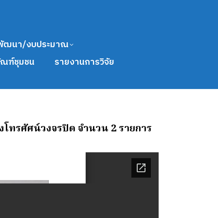
พัฒนา/งบประมาณ
ัณฑ์ชุมชน
รายงานการวิจัย
งโทรศัศน์วงจรปิด จำนวน 2 รายการ