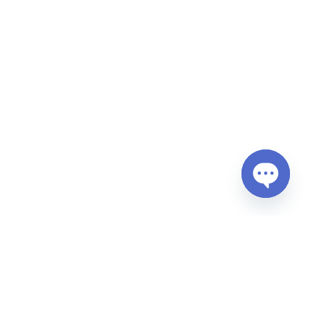
Open
chaty