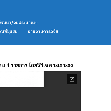
พัฒนา/งบประมาณ
ัณฑ์ชุมชน
รายงานการวิจัย
น 4 รายการ โดยวิธีเฉพาะเจาะจง