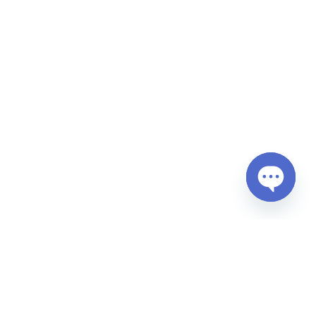
Open
chaty