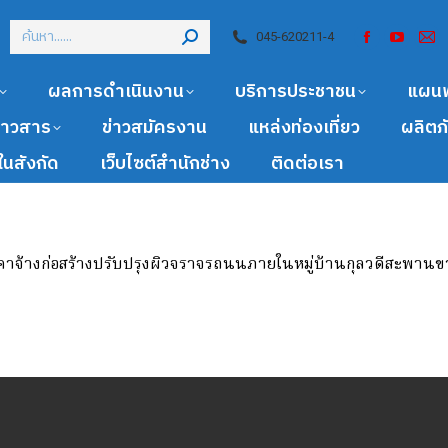
045-620211-4
ผลการดำเนินงาน
บริการประชาชน
แผน
ข่าวสาร
ข่าวสมัครงาน
แหล่งท่องเที่ยว
ผลิตภ
นสังกัด
เว็บไซต์สำนักช่าง
ติดต่อเรา
าจ้างก่อสร้างปรับปรุงผิวจราจรถนนภายในหมู่บ้านกุลวดีสะพานขา