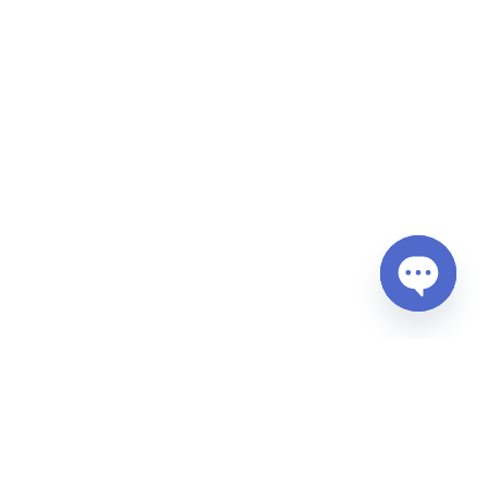
Open
chaty