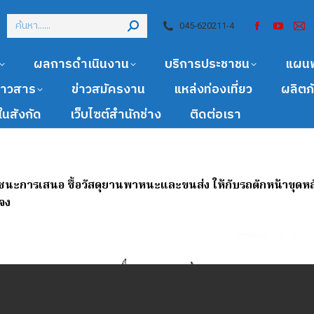
045-620211-4
ผลการดำเนินงาน
บริการประชาชน
แผน
ข่าวสาร
ข่าวสมัครงาน
แหล่งท่องเที่ยว
ผลิตภ
นสังกัด
เว็บไซต์สำนักช่าง
ติดต่อเรา
้ชนะการเสนอ ซื้อวัสดุยานพาหนะและขนส่ง ให้กับรถตักหน้าขุดหล
จง