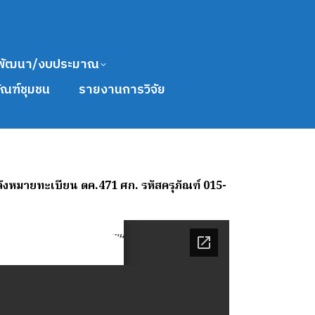
พัฒนา/งบประมาณ
ัณฑ์ชุมชน
รายงานการวิจัย
ังหมายทะเบียน ตค.471 ศก. รหัสครุภัณฑ์ 015-