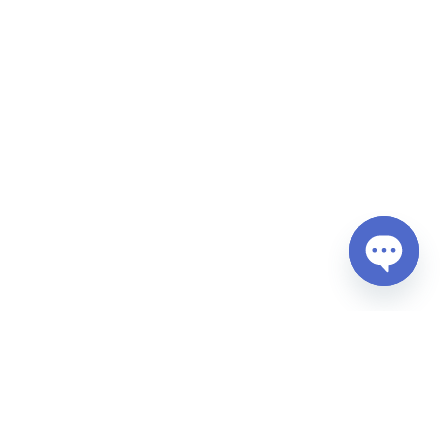
Open
chaty