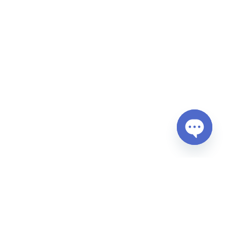
Open
chaty