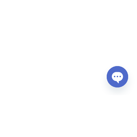
Open
chaty