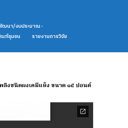
พัฒนา/งบประมาณ
ัณฑ์ชุมชน
รายงานการวิจัย
บเพลิงชนิดผงเคมีแห้ง ขนาด ๑๕ ปอนด์