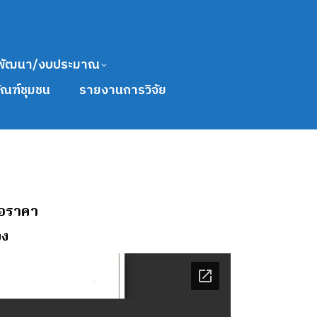
พัฒนา/งบประมาณ
ัณฑ์ชุมชน
รายงานการวิจัย
นอราคา
จง