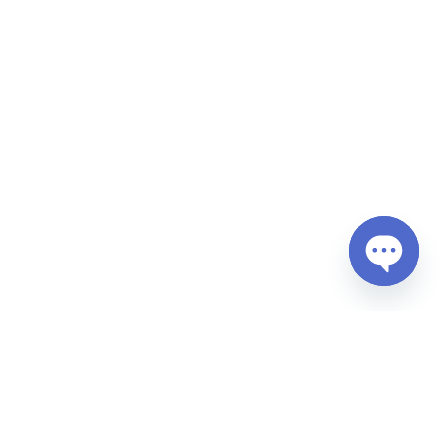
Open
chaty