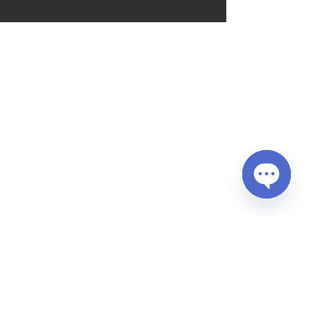
Open
chaty