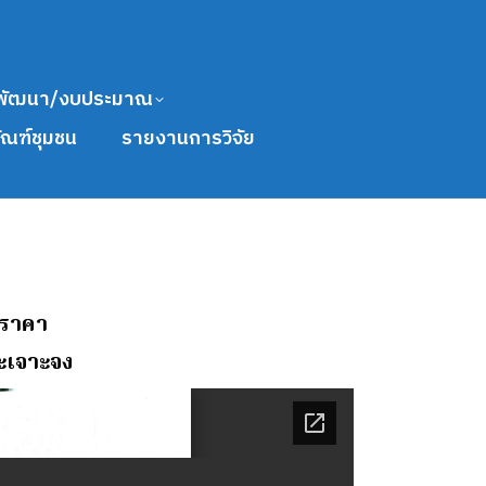
พัฒนา/งบประมาณ
ัณฑ์ชุมชน
รายงานการวิจัย
อราคา
ะเจาะจง