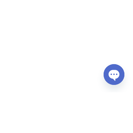
Open
chaty