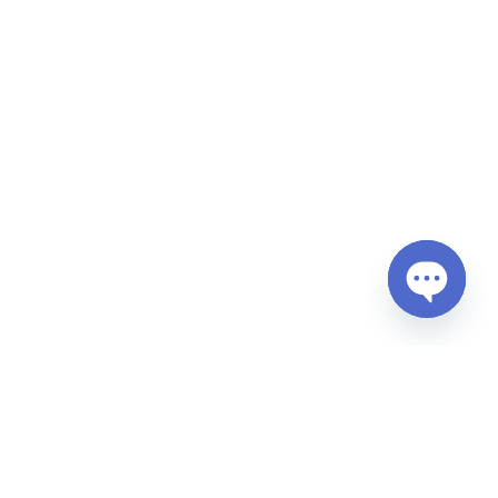
Open
chaty