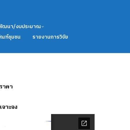
พัฒนา/งบประมาณ
ัณฑ์ชุมชน
รายงานการวิจัย
อราคา
ะเจาะจง