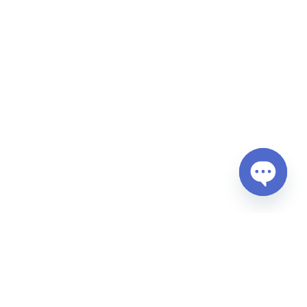
Open
chaty