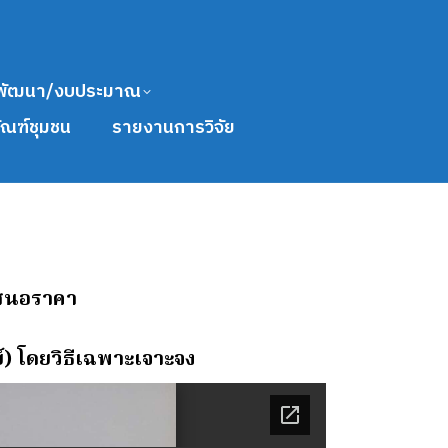
พัฒนา/งบประมาณ
ัณฑ์ชุมชน
รายงานการวิจัย
รเสนอราคา
) โดยวิธีเฉพาะเจาะจง