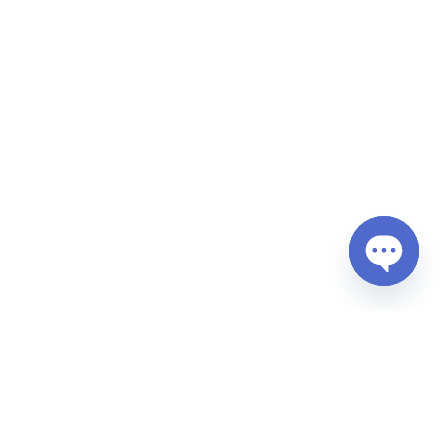
Open
chaty