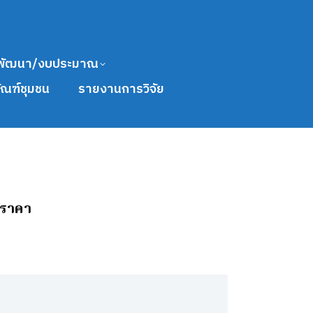
พัฒนา/งบประมาณ
ัณฑ์ชุมชน
รายงานการวิจัย
อราคา