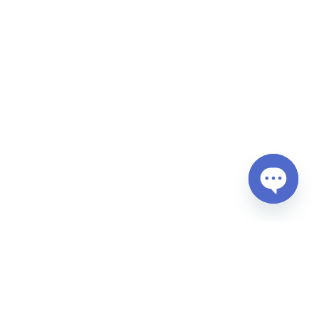
Open
chaty