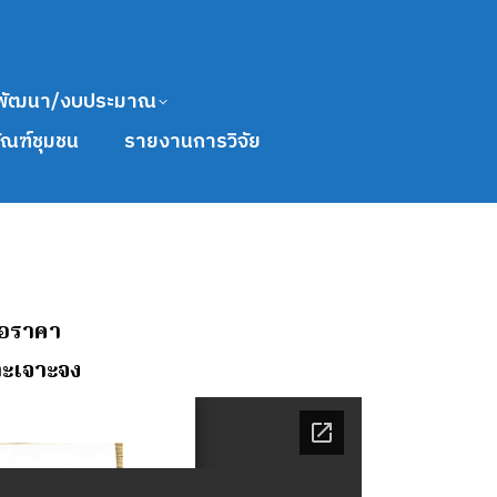
พัฒนา/งบประมาณ
ัณฑ์ชุมชน
รายงานการวิจัย
นอราคา
าะเจาะจง