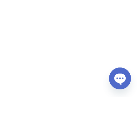
Open
chaty