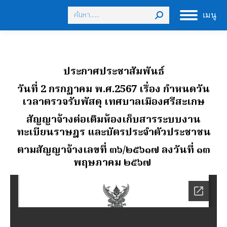
Search:
เมนู
ประกาศประชาสัมพันธ์
วันที่ 2 กรกฏาคม พ.ศ.2567
เรื่อง กําหนดวัน
เวลาตรวจรับพัสดุ เทศบาลเมืองศรีสะเกษ
สัญญาจ้างต่อเติมห้องเก็บสารระบบงาน
ทะเบียนราษฎร และบัตรประจําตัวประชาชน
ตามสัญญาจ้างเลขที่ ๓๖/๒๕๖๑๗ ลงวันที่ ๑๓
พฤษภาคม ๒๕๖๗