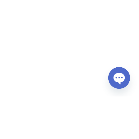
Open
chaty