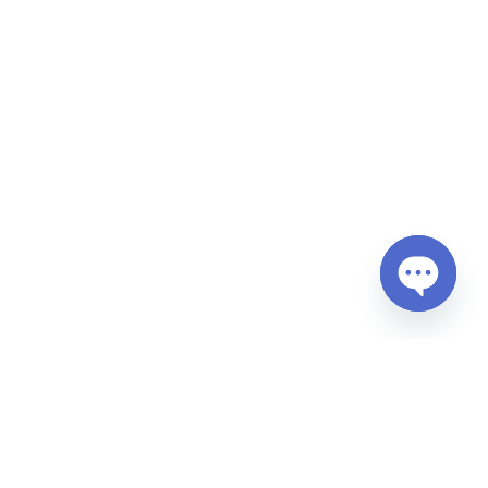
Open
chaty