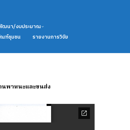
พัฒนา/งบประมาณ
ัณฑ์ชุมชน
รายงานการวิจัย
สดุยานพาหนะและขนส่ง