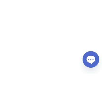
Open
chaty