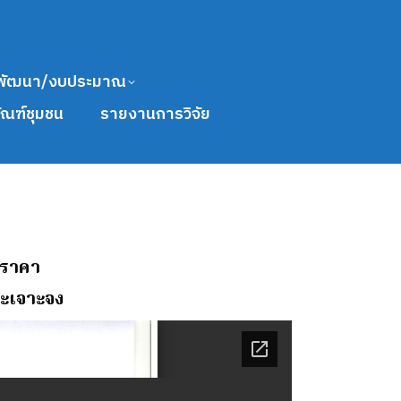
พัฒนา/งบประมาณ
ัณฑ์ชุมชน
รายงานการวิจัย
อราคา
าะเจาะจง