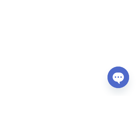
Open
chaty