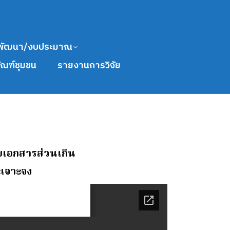
พัฒนา/งบประมาณ
ัณฑ์ชุมชน
รายงานการวิจัย
ายเอกสารส่วนเกิน
ะเจาะจง