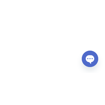
Open
chaty