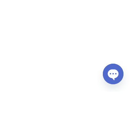
Open
chaty