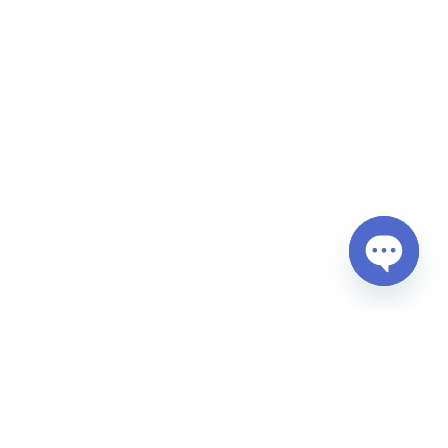
Open
chaty