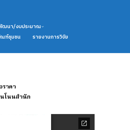
พัฒนา/งบประมาณ
ัณฑ์ชุมชน
รายงานการวิจัย
นอราคา
านโนนสํานัก