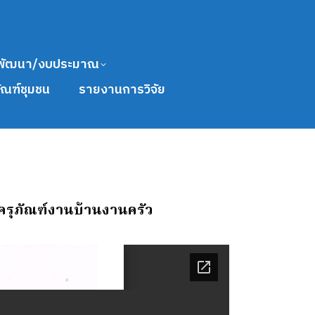
พัฒนา/งบประมาณ
ัณฑ์ชุมชน
รายงานการวิจัย
้อครุภัณฑ์งานบ้านงานครัว