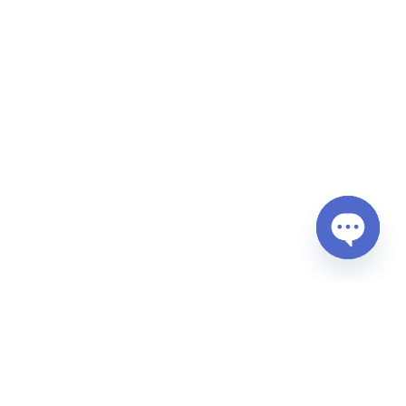
Open
chaty