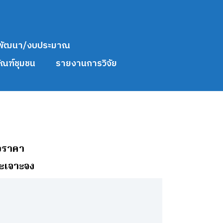
พัฒนา/งบประมาณ
ัณฑ์ชุมชน
รายงานการวิจัย
อราคา
าะเจาะจง