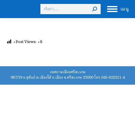
Search:
เมนู
Post Views:
8
เทศบาลเมืองศรีสะเกษ
987/39 ถ.ขุขันธ์ ต.เมืองใต้ อ.เมือง จ.ศรีสะเกษ 33000 โทร.045-620211-4