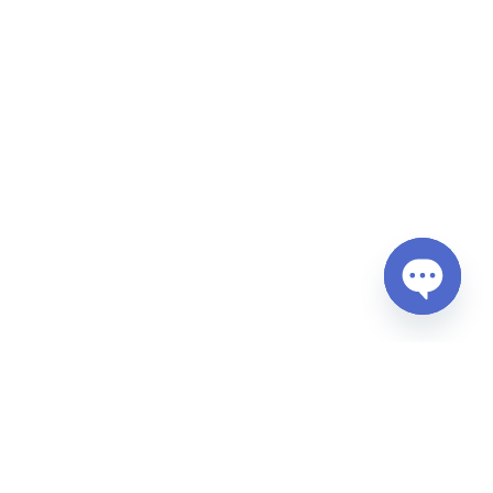
Open
chaty