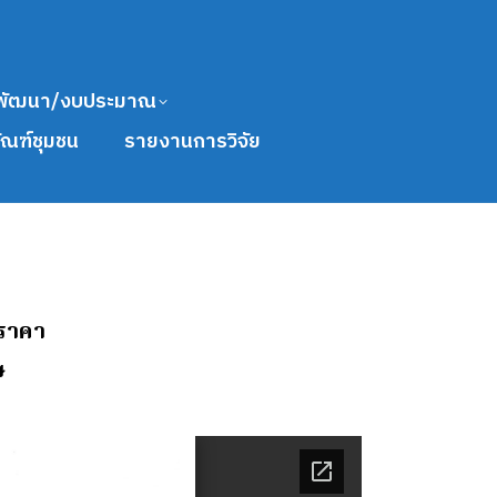
พัฒนา/งบประมาณ
ัณฑ์ชุมชน
รายงานการวิจัย
อราคา
ษ