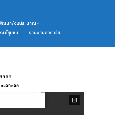
พัฒนา/งบประมาณ
ัณฑ์ชุมชน
รายงานการวิจัย
อราคา
าะเจาะจง