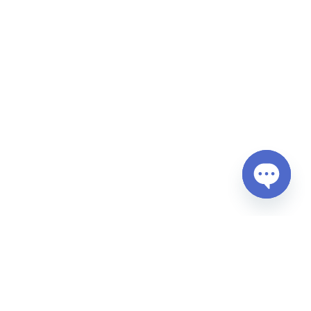
Open
chaty