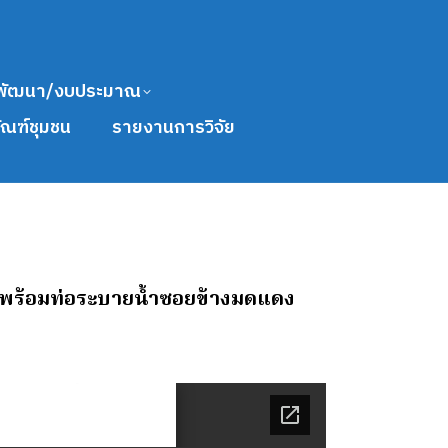
พัฒนา/งบประมาณ
ัณฑ์ชุมชน
รายงานการวิจัย
. พร้อมท่อระบายน้ำซอยข้างมดแดง