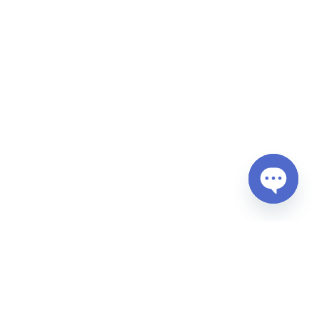
Open
chaty