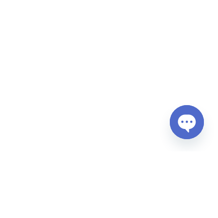
Open
chaty