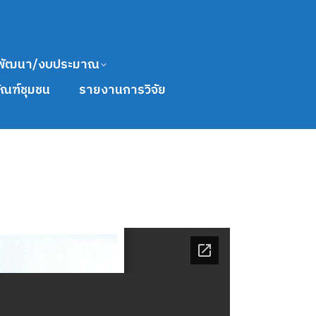
พัฒนา/งบประมาณ
ัณฑ์ชุมชน
รายงานการวิจัย