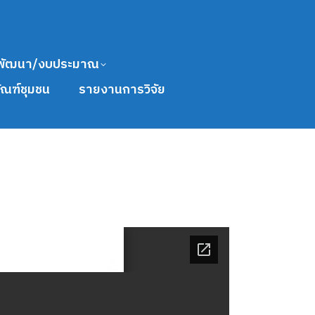
พัฒนา/งบประมาณ
ัณฑ์ชุมชน
รายงานการวิจัย