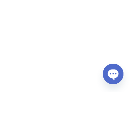
Open
chaty