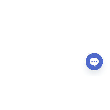
Open
chaty