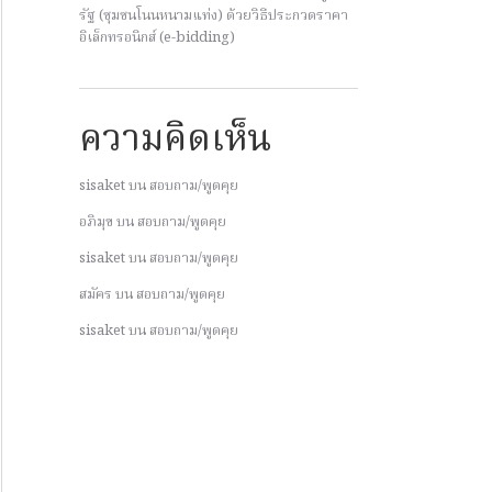
รัฐ (ชุมชนโนนหนามแท่ง) ด้วยวิธีประกวดราคา
อิเล็กทรอนิกส์ (e-bidding)
ความคิดเห็น
sisaket
บน
สอบถาม/พูดคุย
อภิมุข
บน
สอบถาม/พูดคุย
sisaket
บน
สอบถาม/พูดคุย
สมัคร
บน
สอบถาม/พูดคุย
sisaket
บน
สอบถาม/พูดคุย