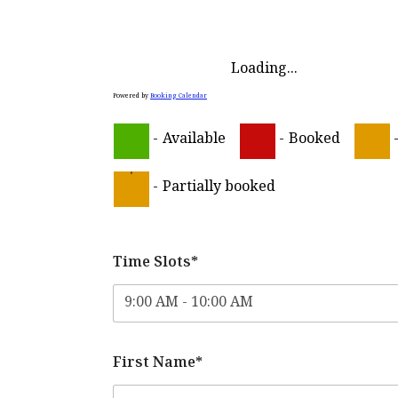
Loading...
Powered by
Booking Calendar
-
Available
-
Booked
·
-
Partially booked
Time Slots*
First Name*