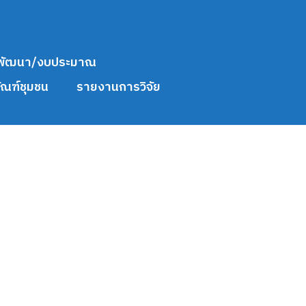
พัฒนา/งบประมาณ
ัณฑ์ชุมชน
รายงานการวิจัย