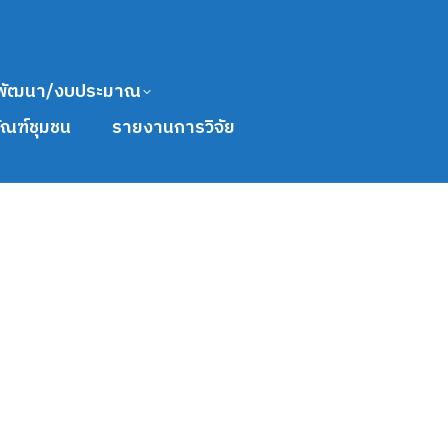
พัฒนา/งบประมาณ
ัณฑ์ชุมชน
รายงานการวิจัย