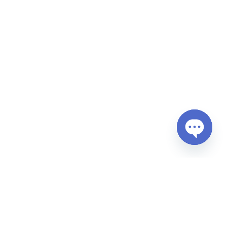
Open
chaty