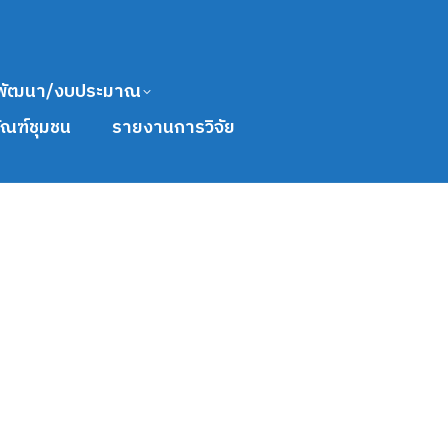
พัฒนา/งบประมาณ
ัณฑ์ชุมชน
รายงานการวิจัย