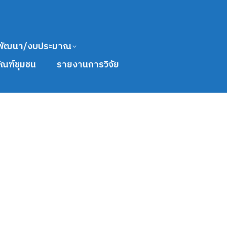
พัฒนา/งบประมาณ
ัณฑ์ชุมชน
รายงานการวิจัย