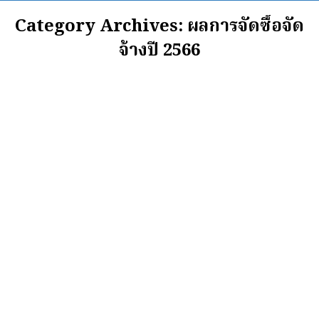
Category Archives:
ผลการจัดซื้อจัด
จ้างปี 2566
ประกาศเทศบาลเมืองศรีสะเกษ เรื่อง
ประกาศผู้ชนะการเสนอราคา จ้างซ่อม
บำรุงรักษาและซ่อมแซมเพื่อใช้กับรถ
หมายเลขทะเบียน ๘๑-๒๙๔๑ จำนวน ๙
รายการ โดยวิธีเฉพาะเจาะจง
ผลการจัดซื้อจัดจ้าง
,
ผลการจัดซื้อจัดจ้างปี 2566
By
อุกฤกฎ์ บุตรดาพงษ์
17 ตุลาคม 2023
ประกาศเทศบาลเมืองศรีสะเกษ เรื่อง ประกาศผู้ชนะ
การเสนอราค…