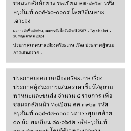
ซ่อมรถตักล้อยาง ทะเบียน ตฆ-๔๙๖๓ รหัส
ครุภัณฑ์ ๐๑๕-๖๐-๐๐๐๙ โดยวิธีเฉพาะ
เจาะจง
ผลการจัดซื้อจัดจ้าง
,
ผลการจัดซื้อจัดจ้างปี 2567
By
sisaket
30 พฤษภาคม 2024
ประกาศเทศบาลเมืองศรีสะเกษ เรื่อง ประกาศผู้ชนะ
การเสนอราค…
ประกาศเทศบาลเมืองศรีสะเกษ เรื่อง
ประกาศผู้ชนะการเสนอราคาซื้อวัสดุยาน
พาหนะและขนส่ง จํานวน ๕ รายการ เพื่อ
ซ่อมรถตักหน้า ทะเบียน ตค ๓๙๐๓ รหัส
ครุภัณฑ์ ๐๑๕-๕๘-๐๐๐๖ รถบรรทุกเทท้าย
๑๐ ล้อ ทะเบียน ๘๑-๐๖๔๒ รหัสครุภัณฑ์