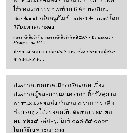
พาหนะและขนส่ง จํานวน ๕ รายการ เพื่อ
ใช้ซ่อมรถบรรทุกเทท้าย 6 ล้อ ทะเบียน
๘๑-๘๓๓๔ รหัสครุภัณฑ์ ๐๐๒-๕๘-๐๐๑๙ โดย
วิธีเฉพาะเจาะจง
ผลการจัดซื้อจัดจ้าง
,
ผลการจัดซื้อจัดจ้างปี 2567
By
sisaket
30 พฤษภาคม 2024
ประกาศเทศบาลเมืองศรีสะเกษ เรื่อง ประกาศผู้ชนะ
การเสนอราค…
ประกาศเทศบาลเมืองศรีสะเกษ เรื่อง
ประกาศผู้ชนะการเสนอราคา ซื้อวัสดุยาน
พาหนะและขนส่ง จํานวน ๑ รายการ เพื่อ
ซ่อมรถขุดไฮดรอลิคตัน ตะขาบ ทะเบียน
ตม ๓๒๙๙ รหัสครุภัณฑ์ ๐๑๘-๕๙-๐๐๐๓
โดยวิธีเฉพาะเจาะจง