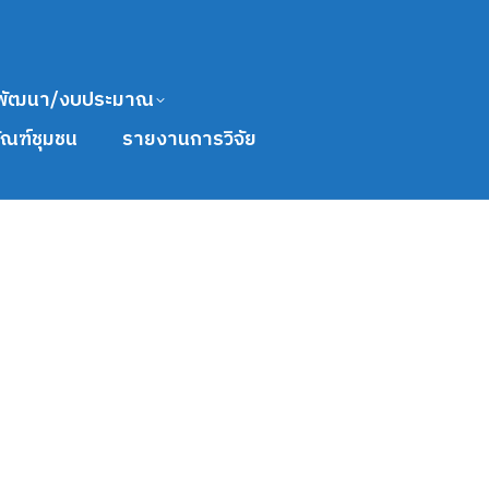
พัฒนา/งบประมาณ
ัณฑ์ชุมชน
รายงานการวิจัย