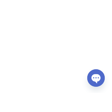
Open
chaty