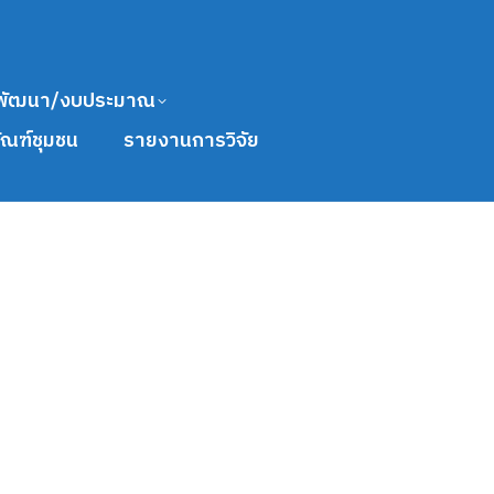
พัฒนา/งบประมาณ
ัณฑ์ชุมชน
รายงานการวิจัย