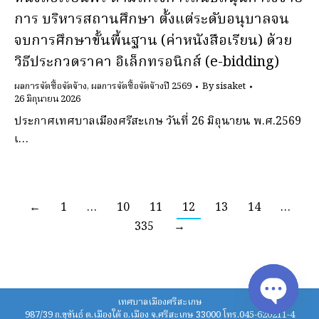
การ บริหารสถานศึกษา ตั้งแต่ระดับอนุบาลจน
จบการศึกษาขั้นพื้นฐาน (ค่าหนังสือเรียน) ด้วย
วิธีประกวดราคา อิเล็กทรอนิกส์ (e-bidding)
ผลการจัดซื้อจัดจ้าง
,
ผลการจัดซื้อจัดจ้างปี 2569
By
sisaket
26 มิถุนายน 2026
ประกาศเทศบาลเมืองศรีสะเกษ วันที่ 26 มิถุนายน พ.ศ.2569
เ…
←
1
…
10
11
12
13
14
…
335
→
เทศบาลเมืองศรีสะเกษ
987/39 ถ.ขุขันธ์ ต.เมืองใต้ อ.เมือง จ.ศรีสะเกษ 33000 โทร.045-620211-4