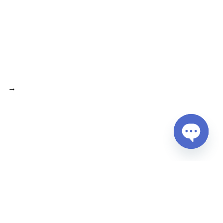
→
Open
chaty