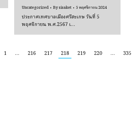
Uncategorized
By
sisaket
5 พฤศจิกายน 2024
ประกาศเทศบาลเมืองศรีสะเกษ วันที่ 5
พฤศจิกายน พ.ศ.2567 เ…
1
…
216
217
218
219
220
…
335
เทศบาลเมืองศรีสะเกษ
987/39 ถ.ขุขันธ์ ต.เมืองใต้ อ.เมือง จ.ศรีสะเกษ 33000 โทร.045-620211-4