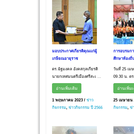
มอบประกาศเกียรติคุณแก่ผู้
การอบรมกา
เกษียณอายุราช
ศึกษาท้องถิ่
ดร.ฉัฐมงคล อังคสกุลเกียรติ
วันที่ 25 เ
นายกเทศมนตรีเมืองศรีสะเ …
09.30 น. ดร
อ่านเพิ่มเติม
อ่านเพิ่มเ
1 พฤษภาคม 2023
/
ข่าว
25 เมษายน 
กิจกรรม
,
ข่าวกิจกรรม ปี 2566
กิจกรรม
,
ข่